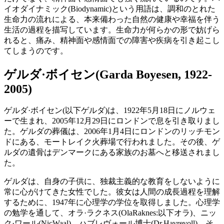
イオダイナミック(Biodynamic)という用語は、調和のとれた
生命力の流れによる、本来備わった自然の健康や幸福を伴う
生活の過程を描写しています。生命力が何らかの形で妨げら
れると、痛み、精神面や感情面での障害や疾病を引き起こし
てしまうのです。
ゲルダ·ボイセン(Garda Boyesen, 1922-
2005)
ゲルダ·ボイセン(以下ゲルダ)は、1922年5月18日にノルウェ
ーで生まれ、2005年12月29日にロンドンで息を引き取りまし
た。ゲルダの葬儀は、2006年1月4日にロンドンのリッチモン
ドにある、モートレイク火葬場で行われました。その後、ゲ
ルダの遺骨はデンマークにある家族のお墓へと移送されまし
た。
ゲルダは、自身の子供に、独裁主義的な教育をしないように
常に心がけてきた女性でした。彼女は人間の成長過程を理解
するために、1947年に心理学の学位を取得しました。心理学
の勉学を通して、オラ·ラクネス(OlaRaknes:以下オラ)、ニッ
ク·ワール(NicWaal)、ハブレヴォール博士(Dr.Havrevoll)、そ