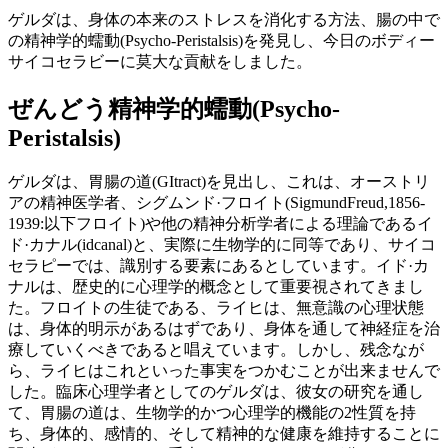
ゲルダは、身体の本来のストレスを消化する方法、腸の中で
の精神学的蠕動(Psycho-Peristalsis)を発見し、今日のボディー
サイコセラビーに莫大な貢献をしました。
ぜんどう精神学的蠕動(Psycho-
Peristalsis)
ゲルダは、胃腸の道(GItract)を見出し、これは、オーストリ
アの精神医学者、シグムンド·フロイト(SigmundFreud,1856-
1939:以下フロイト)や他の精神分析学者による理論であるイ
ド·カナル(idcanal)と、実際に生物学的に同等であり、サイコ
セラピーでは、識別する要素にあるとしています。イド·カ
ナルは、歴史的に心理学的概念として重要視されてきまし
た。フロイトの生徒である、ライヒは、無意識の心理状態
は、身体的明示があるはずであり、身体を通して神経症を治
療していくべきであると唱えています。しかし、残念なが
ら、ライヒはこれといった事実をつかむことが出来ませんで
した。臨床心理学者としてのゲルダは、彼女の研究を通し
て、胃腸の道は、生物学的かつ心理学的機能の2性質を持
ち、身体的、感情的、そして精神的な健康を維持することに