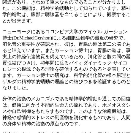
関連があり、きわめて重大なものであることが分かりまし
た。この機能は、精神学的蠕動として知られています。精神
学的蠕動は、腹部に聴診器を当てることにより、観察するこ
とが出来ます。
ニューヨークにあるコロンビア大学のマイケル·ガーション
博士(Dr.MichaelGershon)による細胞生物学の最近の研究で、
消化管の重要性が確認され、彼は、胃腸の道は第二の脳であ
ると唱えています。またガーション博士は、胃腸の道は、事
実上の神経伝達物質を備えているため、消化管と脳の間の器
質性結ぴつきは、40年間に渡るバイオダイナミック·サイコ
ロジーの根源である理論を確信するものであると発表してい
ます。ガーション博士の研究は、科学的消化管の根本原理と
ゲルダの精神学的蠕動の理論との結びつきを確証するものと
なりました。
身体の治癒のメカニズムである精神学的蠕動を通しての回復
は、健康に向かう本能的生命力の流れであり、ホメオスタシ
スや自己制御をもたらすものです。このような治癒機能は、
神経や感情的ストレスの副産物を消化するものであり、人間
の身体や精神の治癒の原点なのです。