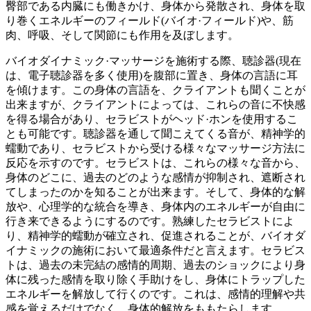
臀部である内臓にも働きかけ、身体から発散され、身体を取
り巻くエネルギーのフィールド(バイオ·フィールド)や、筋
肉、呼吸、そして関節にも作用を及ぼします。
バイオダイナミック·マッサージを施術する際、聴診器(現在
は、電子聴診器を多く使用)を腹部に置き、身体の言語に耳
を傾けます。この身体の言語を、クライアントも聞くことが
出来ますが、クライアントによっては、これらの音に不快感
を得る場合があり、セラビストがヘッド·ホンを使用するこ
とも可能です。聴診器を通して聞こえてくる音が、精神学的
蠕動であり、セラビストから受ける様々なマッサージ方法に
反応を示すのです。セラビストは、これらの様々な音から、
身体のどこに、過去のどのような感情が抑制され、遮断され
てしまったのかを知ることが出来ます。そして、身体的な解
放や、心理学的な統合を導き、身体内のエネルギーが自由に
行き来できるようにするのです。熟練したセラビストによ
り、精神学的蠕動が確立され、促進されることが、バイオダ
イナミックの施術において最適条件だと言えます。セラビス
トは、過去の未完結の感情的周期、過去のショックにより身
体に残った感情を取り除く手助けをし、身体にトラップした
エネルギーを解放して行くのです。これは、感情的理解や共
感を覚えるだけでなく、身体的解放をももたらします。