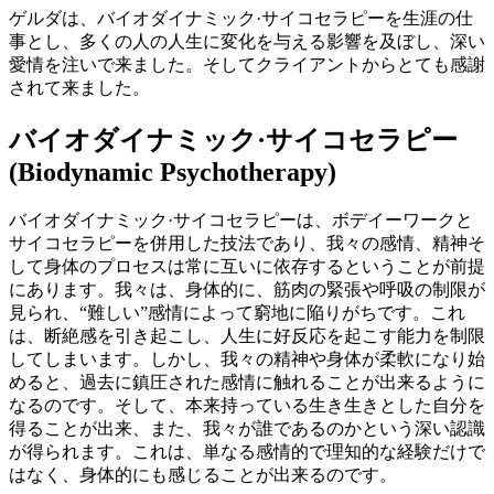
ゲルダは、バイオダイナミック·サイコセラピーを生涯の仕
事とし、多くの人の人生に変化を与える影響を及ぼし、深い
愛情を注いで来ました。そしてクライアントからとても感謝
されて来ました。
バイオダイナミック·サイコセラピー
(Biodynamic Psychotherapy)
バイオダイナミック·サイコセラピーは、ボデイーワークと
サイコセラピーを併用した技法であり、我々の感情、精神そ
して身体のプロセスは常に互いに依存するということが前提
にあります。我々は、身体的に、筋肉の緊張や呼吸の制限が
見られ、“難しい”感情によって窮地に陥りがちです。これ
は、断絶感を引き起こし、人生に好反応を起こす能力を制限
してしまいます。しかし、我々の精神や身体が柔軟になり始
めると、過去に鎮圧された感情に触れることが出来るように
なるのです。そして、本来持っている生き生きとした自分を
得ることが出来、また、我々が誰であるのかという深い認識
が得られます。これは、単なる感情的で理知的な経験だけで
はなく、身体的にも感じることが出来るのです。