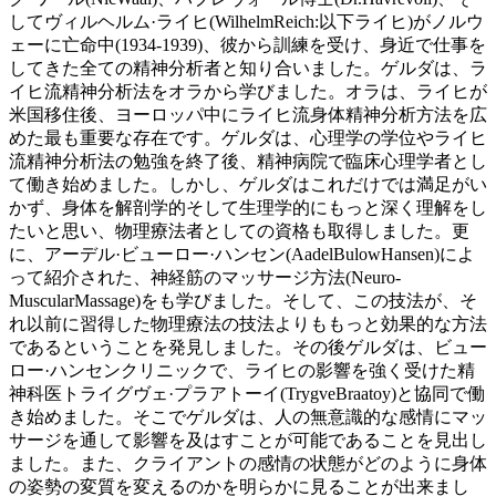
してヴィルヘルム·ライヒ(WilhelmReich:以下ライヒ)がノルウ
ェーに亡命中(1934-1939)、彼から訓練を受け、身近で仕事を
してきた全ての精神分析者と知り合いました。ゲルダは、ラ
イヒ流精神分析法をオラから学びました。オラは、ライヒが
米国移住後、ヨーロッパ中にライヒ流身体精神分析方法を広
めた最も重要な存在です。ゲルダは、心理学の学位やライヒ
流精神分析法の勉強を終了後、精神病院で臨床心理学者とし
て働き始めました。しかし、ゲルダはこれだけでは満足がい
かず、身体を解剖学的そして生理学的にもっと深く理解をし
たいと思い、物理療法者としての資格も取得しました。更
に、アーデル·ビューロー·ハンセン(AadelBulowHansen)によ
って紹介された、神経筋のマッサージ方法(Neuro-
MuscularMassage)をも学びました。そして、この技法が、そ
れ以前に習得した物理療法の技法よりももっと効果的な方法
であるということを発見しました。その後ゲルダは、ビュー
ロー·ハンセンクリニックで、ライヒの影響を強く受けた精
神科医トライグヴェ·プラアトーイ(TrygveBraatoy)と協同で働
き始めました。そこでゲルダは、人の無意識的な感情にマッ
サージを通して影響を及はすことが可能であることを見出し
ました。また、クライアントの感情の状態がどのように身体
の姿勢の変質を変えるのかを明らかに見ることが出来まし