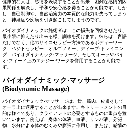
健康的な人は、感情を表現することが出来、困難な感情的因
果関係を解決し、平和や安心感を得ることが可能です。しか
し、自己制御や、自然治癒力の本質的な能力を失ってしまう
と、神経症や疾病を引き起こしてしまうのです。
バイオダイナミックの施術者は、この損失を回復させたり、
最小限に抑えたり出来る様、訓練を受けます。彼らは、言語
だけでなく、他のサイコセラピー方法であるボディーワー
ク、ベジトセラピー、オルゴノミー、ディープ·ドレイニン
グ、バイオダイナミック·マッサージ、そしてオーラやバイ
オ·フィード上のエナジー·ワークを併用することが可能で
す。
バイオダイナミック·マッサージ
(Biodynamic Massage)
バイオダイナミック·マッサージは、骨、筋肉、皮膚そして
オーラ上に適用することが出来ます。各トリートメントの目
的は様々であり、クライアントの必要とするものに重点を置
いています。例えば、身体の体液、血液、リンパ液、分泌
物、水分による体のむくみや膨張に作用し、または、感情の