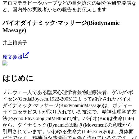
アロマテラピーやハーブなどの自然療法の紹介や研究発表な
ど、国内外の実践者からの報告をお伝えします
バイオダイナミック·マッサージ(Biodynamic
Massage)
井上裕美子
原文参照
はじめに
ノルウェー人である臨床心理学者兼物理療法者、ゲルダ·ボ
イセン(GerdaBoyesen,1922-2005)によって紹介されたバイオ
ダイナミック·マッサージ(BiodynamicMassage)は、ボディー
サイコセラビストが取り入れている技法で、精神生理学的方
法(Psycho-PhysiologicalMethod)です。バイオ(Bio)は生命(Life)
から、ダイナミック(Dynamic)は動き(Movement)の意味から
引用されています。いわゆる生命力(Life-Energy)は、身体面
だけでなく、精神面や感情面でも強く流れているのです。バ