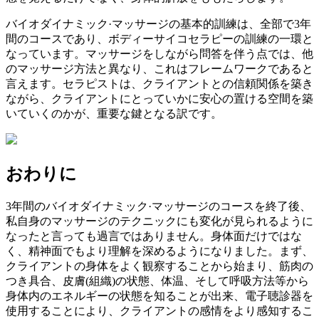
バイオダイナミック·マッサージの基本的訓練は、全部で3年
間のコースであり、ボディーサイコセラピーの訓練の一環と
なっています。マッサージをしながら問答を伴う点では、他
のマッサージ方法と異なり、これはフレームワークであると
言えます。セラピストは、クライアントとの信頼関係を築き
ながら、クライアントにとっていかに安心の置ける空間を築
いていくのかが、重要な鍵となる訳です。
おわりに
3年間のバイオダイナミック·マッサージのコースを終了後、
私自身のマッサージのテクニックにも変化が見られるように
なったと言っても過言ではありません。身体面だけではな
く、精神面でもより理解を深めるようになりました。まず、
クライアントの身体をよく観察することから始まり、筋肉の
つき具合、皮膚(組織)の状態、体温、そして呼吸方法等から
身体内のエネルギーの状態を知ることが出来、電子聴診器を
使用することにより、クライアントの感情をより感知するこ