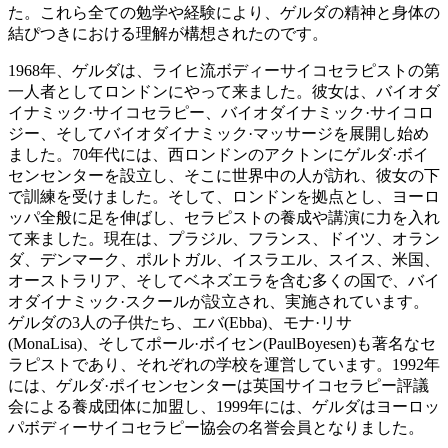
た。これら全ての勉学や経験により、ゲルダの精神と身体の
結ぴつきにおける理解が構想されたのです。
1968年、ゲルダは、ライヒ流ボディーサイコセラピストの第
一人者としてロンドンにやって来ました。彼女は、バイオダ
イナミック·サイコセラピー、バイオダイナミック·サイコロ
ジー、そしてバイオダイナミック·マッサージを展開し始め
ました。70年代には、西ロンドンのアクトンにゲルダ·ボイ
センセンターを設立し、そこに世界中の人が訪れ、彼女の下
で訓練を受けました。そして、ロンドンを拠点とし、ヨーロ
ッパ全般に足を伸ばし、セラピストの養成や講演に力を入れ
て来ました。現在は、プラジル、フランス、ドイツ、オラン
ダ、デンマーク、ポルトガル、イスラエル、スイス、米国、
オーストラリア、そしてベネズエラを含む多くの国で、バイ
オダイナミック·スクールが設立され、実施されています。
ゲルダの3人の子供たち、エバ(Ebba)、モナ·リサ
(MonaLisa)、そしてポール·ボイセン(PaulBoyesen)も著名なセ
ラピストであり、それぞれの学校を運営しています。1992年
には、ゲルダ·ポイセンセンターは英国サイコセラピー評議
会による養成団体に加盟し、1999年には、ゲルダはヨーロッ
パボディーサイコセラピー協会の名誉会員となりました。