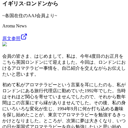
イギリス·ロンドンから
~各国在住のAAJ会員より~
Aroma News
原文参照
会員の皆さま、はじめまして。私は、今年4度目のお正月を
こちら英国ロンドンにて迎えました。今回は、ロンドンにお
けるアロマテラピー事情を、自己紹介を交えながらお伝えし
たいと思います。
初めて私がアロマテラピーという言葉を耳にしたのも、私が
ロンドンにある旅行代理店に勤めていた1992年でした。当時
はそれほど関心を寄せていませんでしたので、それから数年
間はこの言葉にすら縁がありませんでした。その後、私の身
にいろいろな変化が生じ、1994年9月に何か打ち込める趣味
を探し始めたことが、東京でアロマテラピーを勉強するきっ
かけとなりました。ところが、次第に夢は大きくなり、いつ
の日か英国式アロマテラピーを自ら勉強したいと思い始め、