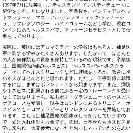
1997年7月に渡英をし、ティスランド·インスティテュートに
留学をすることになりました。卒業後も、インディアンヘッ
ドマッサージ、マニュアル·リンファティック·ドレナージ
ュ、リフレクソロジー、ハイドロサームなども学び、現在ロ
ンドンにあるヘルススパで、マッサージセラピストとして仕
事をしております。
実際に、英国にはアロマテラピーの学校はもちろん、補足医
療に関する学校がたくさんあります。したがって、ほとんど
の人が何種類もの資格を保持しているのが現状です。卒業後
は、医療関係(病院やホスピス)、ヘルススパやヘルスクラ
ブ、そしてヘルスクリニックなどに就職をするか、教育に携
わる人がほとんどだと思われます。ただし、医療関係に就職
するには、まずはボランティアから始まります。また、病院
やホスピスに配属される前にある一定のトレーニングを受け
なくてはなりません。私もポストグラジュエートのホスピス
ケアコースを受講し、現在はロンドンにあるトリニティーホ
スピスでもアロマテラピーとリフレクソロジーを実施してお
ります。こちらは補足医療の団体がしっかりしていますの
で、受け入れ体制も万全です。先日、日本からもホスピス見
学に来られ、大変参考になったとおっしゃっていたのを思い